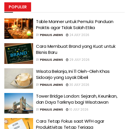
POPULER
Table Manner untuk Pemula: Panduan
Praktis agar Tidak Salah Etika
BY
PENULIS JNEWS
24 JULY 2026
Cara Membuat Brand yang Kuat untuk
Bisnis Baru
BY
PENULIS JNEWS
29 JULY 2026
Wisata Belanja, Ini 11 Oleh-Oleh Khas
Sidoarjo yang Layak Dibeli
BY
PENULIS JNEWS
30 JULY 2026
Tower Bridge London: Sejarah, Keunikan,
dan Daya Tariknya bagi Wisatawan
BY
PENULIS JNEWS
10 JULY 2026
Cara Tetap Fokus saat WFH agar
Produktivitas Tetap Terjaga