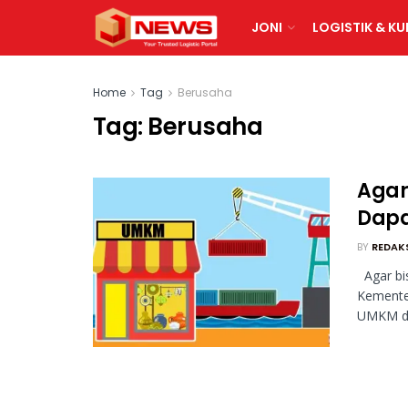
JONI
LOGISTIK & KU
Home
Tag
Berusaha
Tag:
Berusaha
Agar
Dapat
BY
REDAK
Agar bi
Kemente
UMKM di 