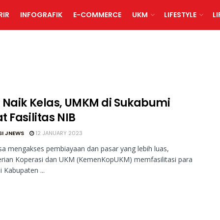
RIR
INFOGRAFIK
E-COMMERCE
UKM
LIFESTYLE
L
 Naik Kelas, UMKM di Sukabumi
 Fasilitas NIB
SI JNEWS
12 JANUARY 2023
sa mengakses pembiayaan dan pasar yang lebih luas,
rian Koperasi dan UKM (KemenKopUKM) memfasilitasi para
Kabupaten ...