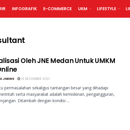
RIR
INFOGRAFIK
E-COMMERCE
UKM
LIFESTYLE
L
sultant
talisasi Oleh JNE Medan Untuk UMKM
nline
SI JNEWS
13 DECEMBER 2021
tu permasalahan sekaligus tantangan besar yang dihadapi
erintah serta masyarakat adalah kemiskinan, pengangguran,
njangan. Ditambah dengan kondisi ...