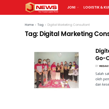
JONI
LOGISTIK & KU
Home
Tag
Digital Marketing Consultant
Tag:
Digital Marketing Con
Digi
Go-O
BY
REDAK
Salah sa
oleh pem
dan kese