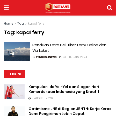
Home
Tag
kapal ferry
Tag:
kapal ferry
Panduan Cara Beli Tiket Ferry Online dan
Via Loket
BY
PENULIS JNEWS
23 FEBRUARY 2024
TERKINI
Kumpulan Ide Yel-Yel dan Slogan Hari
Kemerdekaan Indonesia yang Kreatif
9 AUGUST 2026
Optimisme JNE di Region JBNTN: Kerja Keras
Demi Pengiriman Lebih Cepat