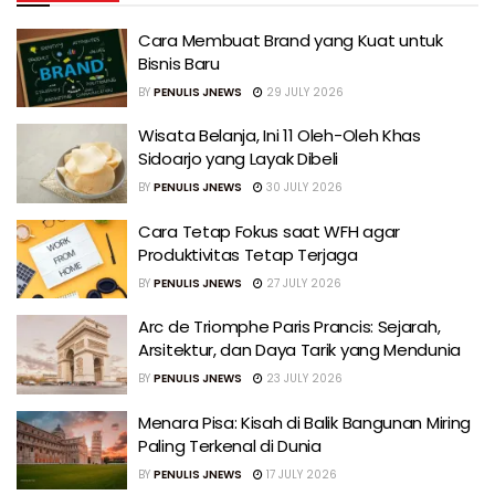
Cara Membuat Brand yang Kuat untuk
Bisnis Baru
BY
PENULIS JNEWS
29 JULY 2026
Wisata Belanja, Ini 11 Oleh-Oleh Khas
Sidoarjo yang Layak Dibeli
BY
PENULIS JNEWS
30 JULY 2026
Cara Tetap Fokus saat WFH agar
Produktivitas Tetap Terjaga
BY
PENULIS JNEWS
27 JULY 2026
Arc de Triomphe Paris Prancis: Sejarah,
Arsitektur, dan Daya Tarik yang Mendunia
BY
PENULIS JNEWS
23 JULY 2026
Menara Pisa: Kisah di Balik Bangunan Miring
Paling Terkenal di Dunia
BY
PENULIS JNEWS
17 JULY 2026