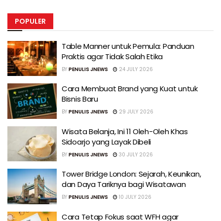
POPULER
Table Manner untuk Pemula: Panduan
Praktis agar Tidak Salah Etika
BY
PENULIS JNEWS
24 JULY 2026
Cara Membuat Brand yang Kuat untuk
Bisnis Baru
BY
PENULIS JNEWS
29 JULY 2026
Wisata Belanja, Ini 11 Oleh-Oleh Khas
Sidoarjo yang Layak Dibeli
BY
PENULIS JNEWS
30 JULY 2026
Tower Bridge London: Sejarah, Keunikan,
dan Daya Tariknya bagi Wisatawan
BY
PENULIS JNEWS
10 JULY 2026
Cara Tetap Fokus saat WFH agar