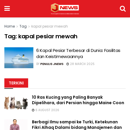
Home
Tag
kapal pesiar mewah
Tag:
kapal pesiar mewah
6 Kapal Pesiar Terbesar di Dunia: Fasilitas
dan Keistimewaannya
BY
PENULIS JNEWS
28 MARCH 2025
TERKINI
10 Ras Kucing yang Paling Banyak
Dipelihara, dari Persian hingga Maine Coon
6 AUGUST 2026
Berbagi Ilmu sampai ke Turki, Ketekunan
Fikri Alhaq Dalami bidang Manajemen dan