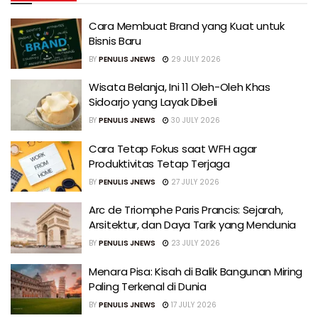
Cara Membuat Brand yang Kuat untuk
Bisnis Baru
BY
PENULIS JNEWS
29 JULY 2026
Wisata Belanja, Ini 11 Oleh-Oleh Khas
Sidoarjo yang Layak Dibeli
BY
PENULIS JNEWS
30 JULY 2026
Cara Tetap Fokus saat WFH agar
Produktivitas Tetap Terjaga
BY
PENULIS JNEWS
27 JULY 2026
Arc de Triomphe Paris Prancis: Sejarah,
Arsitektur, dan Daya Tarik yang Mendunia
BY
PENULIS JNEWS
23 JULY 2026
Menara Pisa: Kisah di Balik Bangunan Miring
Paling Terkenal di Dunia
BY
PENULIS JNEWS
17 JULY 2026