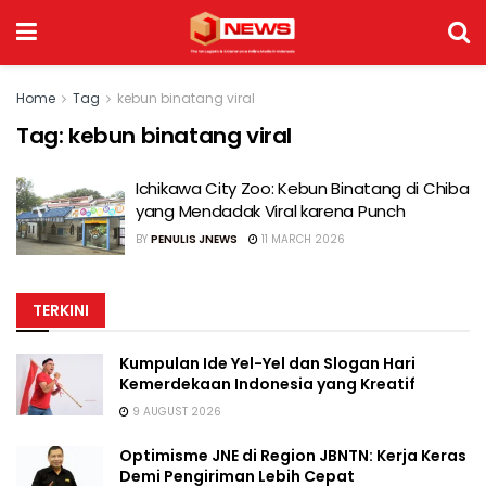
Home
Tag
kebun binatang viral
Tag:
kebun binatang viral
Ichikawa City Zoo: Kebun Binatang di Chiba
yang Mendadak Viral karena Punch
BY
PENULIS JNEWS
11 MARCH 2026
TERKINI
Kumpulan Ide Yel-Yel dan Slogan Hari
Kemerdekaan Indonesia yang Kreatif
9 AUGUST 2026
Optimisme JNE di Region JBNTN: Kerja Keras
Demi Pengiriman Lebih Cepat