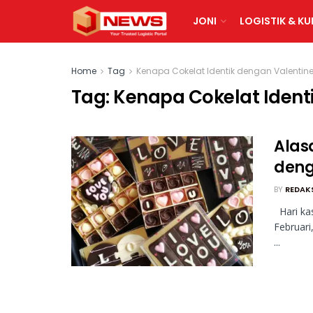
JONI
LOGISTIK & KU
Home
Tag
Kenapa Cokelat Identik dengan Valentin
Tag:
Kenapa Cokelat Ident
Alas
deng
BY
REDAK
Hari kas
Februari
...