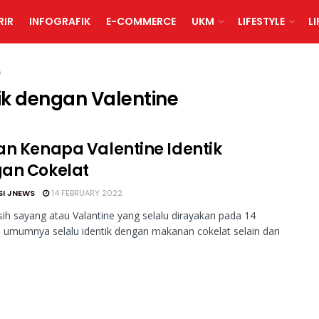
RIR
INFOGRAFIK
E-COMMERCE
UKM
LIFESTYLE
L
e
ik dengan Valentine
an Kenapa Valentine Identik
an Cokelat
SI JNEWS
14 FEBRUARY 2022
ih sayang atau Valantine yang selalu dirayakan pada 14
, umumnya selalu identik dengan makanan cokelat selain dari