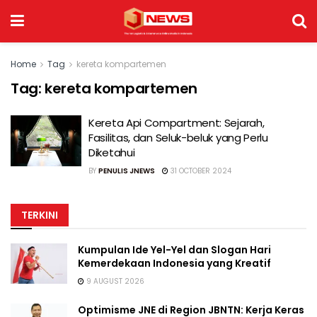
Home
Tag
kereta kompartemen
Tag:
kereta kompartemen
Kereta Api Compartment: Sejarah,
Fasilitas, dan Seluk-beluk yang Perlu
Diketahui
BY
PENULIS JNEWS
31 OCTOBER 2024
TERKINI
Kumpulan Ide Yel-Yel dan Slogan Hari
Kemerdekaan Indonesia yang Kreatif
9 AUGUST 2026
Optimisme JNE di Region JBNTN: Kerja Keras