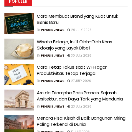
POPULER
Cara Membuat Brand yang Kuat untuk
Bisnis Baru
BY
PENULIS JNEWS
29 JULY 2026
Wisata Belanja, Ini 11 Oleh-Oleh Khas
Sidoarjo yang Layak Dibeli
BY
PENULIS JNEWS
30 JULY 2026
Cara Tetap Fokus saat WFH agar
Produktivitas Tetap Terjaga
BY
PENULIS JNEWS
27 JULY 2026
Arc de Triomphe Paris Prancis: Sejarah,
Arsitektur, dan Daya Tarik yang Mendunia
BY
PENULIS JNEWS
23 JULY 2026
Menara Pisa: Kisah di Balik Bangunan Miring
Paling Terkenal di Dunia
BY
PENULIS JNEWS
17 JULY 2026