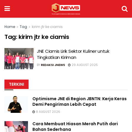
Home
Tag
kirim jtr ke ciamis
Tag:
kirim jtr ke ciamis
JNE Ciamis Lirik Sektor Kuliner untuk
Tingkatkan Kiriman
BY
REDAKSI JNEWS
29 AUGUST 2025
TERKINI
Optimisme JNE di Region JBNTN: Kerja Keras
Demi Pengiriman Lebih Cepat
8 AUGUST 2026
Cara Membuat Hiasan Merah Putih dari
Bahan Sederhana