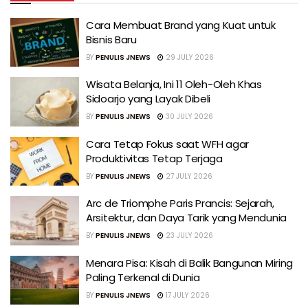
Cara Membuat Brand yang Kuat untuk
Bisnis Baru
BY
PENULIS JNEWS
29 JULY 2026
Wisata Belanja, Ini 11 Oleh-Oleh Khas
Sidoarjo yang Layak Dibeli
BY
PENULIS JNEWS
30 JULY 2026
Cara Tetap Fokus saat WFH agar
Produktivitas Tetap Terjaga
BY
PENULIS JNEWS
27 JULY 2026
Arc de Triomphe Paris Prancis: Sejarah,
Arsitektur, dan Daya Tarik yang Mendunia
BY
PENULIS JNEWS
23 JULY 2026
Menara Pisa: Kisah di Balik Bangunan Miring
Paling Terkenal di Dunia
BY
PENULIS JNEWS
17 JULY 2026