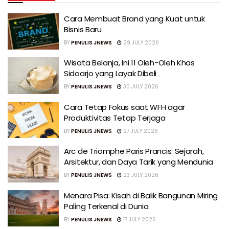
Cara Membuat Brand yang Kuat untuk
Bisnis Baru
BY
PENULIS JNEWS
29 JULY 2026
Wisata Belanja, Ini 11 Oleh-Oleh Khas
Sidoarjo yang Layak Dibeli
BY
PENULIS JNEWS
30 JULY 2026
Cara Tetap Fokus saat WFH agar
Produktivitas Tetap Terjaga
BY
PENULIS JNEWS
27 JULY 2026
Arc de Triomphe Paris Prancis: Sejarah,
Arsitektur, dan Daya Tarik yang Mendunia
BY
PENULIS JNEWS
23 JULY 2026
Menara Pisa: Kisah di Balik Bangunan Miring
Paling Terkenal di Dunia
BY
PENULIS JNEWS
17 JULY 2026