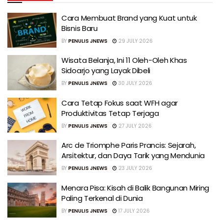
Cara Membuat Brand yang Kuat untuk
Bisnis Baru
BY
PENULIS JNEWS
29 JULY 2026
Wisata Belanja, Ini 11 Oleh-Oleh Khas
Sidoarjo yang Layak Dibeli
BY
PENULIS JNEWS
30 JULY 2026
Cara Tetap Fokus saat WFH agar
Produktivitas Tetap Terjaga
BY
PENULIS JNEWS
27 JULY 2026
Arc de Triomphe Paris Prancis: Sejarah,
Arsitektur, dan Daya Tarik yang Mendunia
BY
PENULIS JNEWS
23 JULY 2026
Menara Pisa: Kisah di Balik Bangunan Miring
Paling Terkenal di Dunia
BY
PENULIS JNEWS
17 JULY 2026