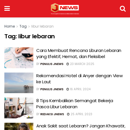
Home
Tag
libur lebaran
Tag:
libur lebaran
Cara Membuat Rencana Liburan Lebaran
yang Efektif, Hemat, dan Fleksibel
BY
PENULIS JNEWS
23 MARCH 2025
Rekomendasi Hotel di Anyer dengan View
ke Laut
BY
PENULIS JNEWS
16 APRIL 2024
8 Tips Kembalikan Semangat Bekerja
Pasca Libur Lebaran
BY
REDAKSI JNEWS
25 APRIL 2023
Anak Sakit saat Lebaran? Jangan Khawatir,