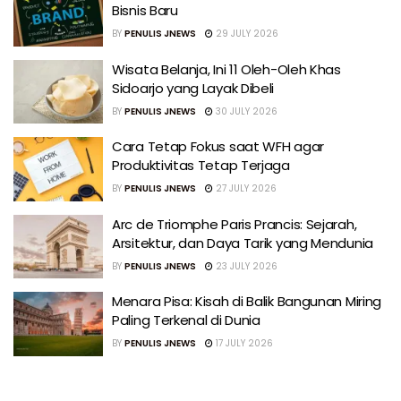
Bisnis Baru
BY
PENULIS JNEWS
29 JULY 2026
Wisata Belanja, Ini 11 Oleh-Oleh Khas
Sidoarjo yang Layak Dibeli
BY
PENULIS JNEWS
30 JULY 2026
Cara Tetap Fokus saat WFH agar
Produktivitas Tetap Terjaga
BY
PENULIS JNEWS
27 JULY 2026
Arc de Triomphe Paris Prancis: Sejarah,
Arsitektur, dan Daya Tarik yang Mendunia
BY
PENULIS JNEWS
23 JULY 2026
Menara Pisa: Kisah di Balik Bangunan Miring
Paling Terkenal di Dunia
BY
PENULIS JNEWS
17 JULY 2026