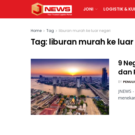
JONI
LOGISTIK & KU
Home
Tag
liburan murah ke luar negeri
Tag:
liburan murah ke luar
9 Ne
dan 
BY
PENULI
JNEWS - 
menekan 