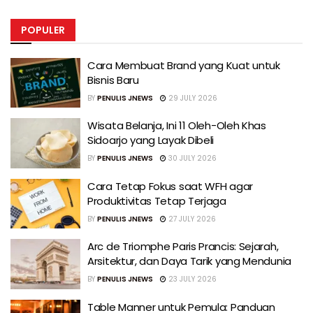
POPULER
Cara Membuat Brand yang Kuat untuk
Bisnis Baru
BY
PENULIS JNEWS
29 JULY 2026
Wisata Belanja, Ini 11 Oleh-Oleh Khas
Sidoarjo yang Layak Dibeli
BY
PENULIS JNEWS
30 JULY 2026
Cara Tetap Fokus saat WFH agar
Produktivitas Tetap Terjaga
BY
PENULIS JNEWS
27 JULY 2026
Arc de Triomphe Paris Prancis: Sejarah,
Arsitektur, dan Daya Tarik yang Mendunia
BY
PENULIS JNEWS
23 JULY 2026
Table Manner untuk Pemula: Panduan