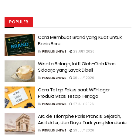
POPULER
Cara Membuat Brand yang Kuat untuk
Bisnis Baru
BY
PENULIS JNEWS
29 JULY 2026
Wisata Belanja, Ini 11 Oleh-Oleh Khas
Sidoarjo yang Layak Dibeli
BY
PENULIS JNEWS
30 JULY 2026
Cara Tetap Fokus saat WFH agar
Produktivitas Tetap Terjaga
BY
PENULIS JNEWS
27 JULY 2026
Arc de Triomphe Paris Prancis: Sejarah,
Arsitektur, dan Daya Tarik yang Mendunia
BY
PENULIS JNEWS
23 JULY 2026