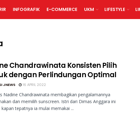
RIR
INFOGRAFIK
E-COMMERCE
UKM
LIFESTYLE
L
a
ne Chandrawinata Konsisten Pilih
uk dengan Perlindungan Optimal
SI JNEWS
16 APRIL 2022
tas Nadine Chandrawinata membagikan pengalamannya
kan dan memilih sunscreen. Istri dari Dimas Anggara ini
a kapan tepatnya ia mulai memakai ...