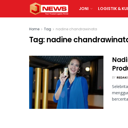
JONI
LOGISTIK & KU
Home
Tag
nadine chandrawinata
Tag:
nadine chandrawinat
Nadi
Prod
BY
REDAK
Selebri
mengguna
bercerit