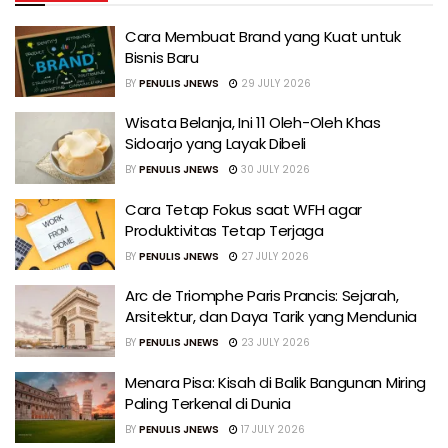
Cara Membuat Brand yang Kuat untuk
Bisnis Baru
BY
PENULIS JNEWS
29 JULY 2026
Wisata Belanja, Ini 11 Oleh-Oleh Khas
Sidoarjo yang Layak Dibeli
BY
PENULIS JNEWS
30 JULY 2026
Cara Tetap Fokus saat WFH agar
Produktivitas Tetap Terjaga
BY
PENULIS JNEWS
27 JULY 2026
Arc de Triomphe Paris Prancis: Sejarah,
Arsitektur, dan Daya Tarik yang Mendunia
BY
PENULIS JNEWS
23 JULY 2026
Menara Pisa: Kisah di Balik Bangunan Miring
Paling Terkenal di Dunia
BY
PENULIS JNEWS
17 JULY 2026