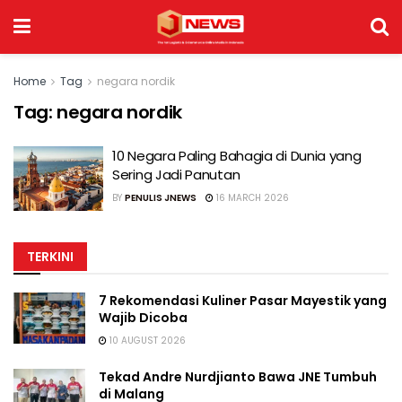
Home
Tag
negara nordik
Tag:
negara nordik
10 Negara Paling Bahagia di Dunia yang
Sering Jadi Panutan
BY
PENULIS JNEWS
16 MARCH 2026
TERKINI
7 Rekomendasi Kuliner Pasar Mayestik yang
Wajib Dicoba
10 AUGUST 2026
Tekad Andre Nurdjianto Bawa JNE Tumbuh
di Malang