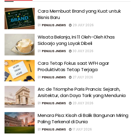
Cara Membuat Brand yang Kuat untuk
Bisnis Baru
BY
PENULIS JNEWS
29 JULY 2026
Wisata Belanja, Ini 11 Oleh-Oleh Khas
Sidoarjo yang Layak Dibeli
BY
PENULIS JNEWS
30 JULY 2026
Cara Tetap Fokus saat WFH agar
Produktivitas Tetap Terjaga
BY
PENULIS JNEWS
27 JULY 2026
Arc de Triomphe Paris Prancis: Sejarah,
Arsitektur, dan Daya Tarik yang Mendunia
BY
PENULIS JNEWS
23 JULY 2026
Menara Pisa: Kisah di Balik Bangunan Miring
Paling Terkenal di Dunia
BY
PENULIS JNEWS
17 JULY 2026