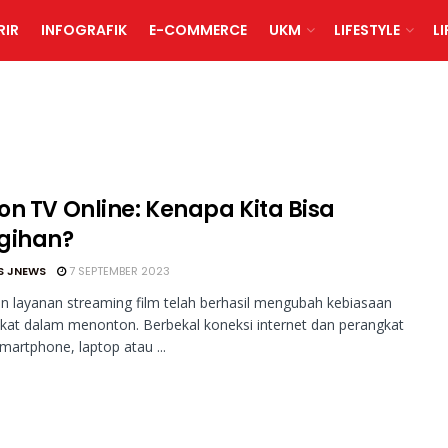
RIR
INFOGRAFIK
E-COMMERCE
UKM
LIFESTYLE
L
on TV Online: Kenapa Kita Bisa
gihan?
S JNEWS
7 SEPTEMBER 2023
n layanan streaming film telah berhasil mengubah kebiasaan
at dalam menonton. Berbekal koneksi internet dan perangkat
smartphone, laptop atau ...