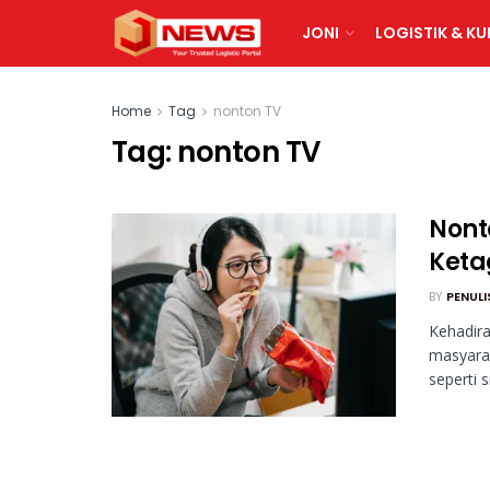
JONI
LOGISTIK & KU
Home
Tag
nonton TV
Tag:
nonton TV
Nont
Keta
BY
PENULI
Kehadira
masyarak
seperti 