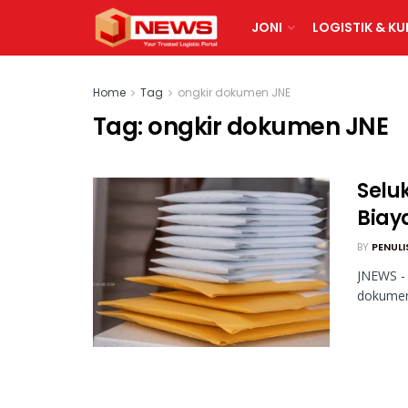
JONI
LOGISTIK & KU
Home
Tag
ongkir dokumen JNE
Tag:
ongkir dokumen JNE
Selu
Biay
BY
PENULI
JNEWS - 
dokumen 