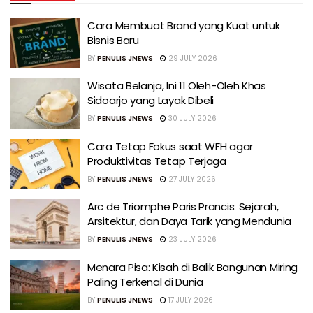
Cara Membuat Brand yang Kuat untuk
Bisnis Baru
BY
PENULIS JNEWS
29 JULY 2026
Wisata Belanja, Ini 11 Oleh-Oleh Khas
Sidoarjo yang Layak Dibeli
BY
PENULIS JNEWS
30 JULY 2026
Cara Tetap Fokus saat WFH agar
Produktivitas Tetap Terjaga
BY
PENULIS JNEWS
27 JULY 2026
Arc de Triomphe Paris Prancis: Sejarah,
Arsitektur, dan Daya Tarik yang Mendunia
BY
PENULIS JNEWS
23 JULY 2026
Menara Pisa: Kisah di Balik Bangunan Miring
Paling Terkenal di Dunia
BY
PENULIS JNEWS
17 JULY 2026