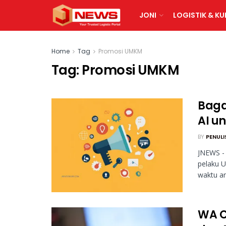
JONI
LOGISTIK & KU
Home
Tag
Promosi UMKM
Tag:
Promosi UMKM
Baga
AI u
BY
PENULI
JNEWS - 
pelaku 
waktu ant
WA C