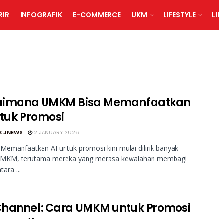
RIR
INFOGRAFIK
E-COMMERCE
UKM
LIFESTYLE
L
imana UMKM Bisa Memanfaatkan
ntuk Promosi
S JNEWS
2 JANUARY 2026
Memanfaatkan AI untuk promosi kini mulai dilirik banyak
UMKM, terutama mereka yang merasa kewalahan membagi
ara ...
hannel: Cara UMKM untuk Promosi