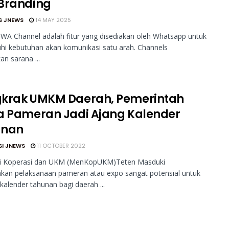
Branding
S JNEWS
14 MAY 2025
WA Channel adalah fitur yang disediakan oleh Whatsapp untuk
i kebutuhan akan komunikasi satu arah. Channels
n sarana ...
krak UMKM Daerah, Pemerintah
a Pameran Jadi Ajang Kalender
unan
SI JNEWS
11 OCTOBER 2022
 Koperasi dan UKM (MenKopUKM)Teten Masduki
kan pelaksanaan pameran atau expo sangat potensial untuk
kalender tahunan bagi daerah ...