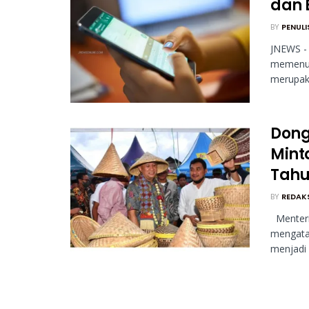
dan 
BY
PENULI
JNEWS - 
memenuh
merupaka
Dong
Mint
Tah
BY
REDAK
Menteri
mengata
menjadi 