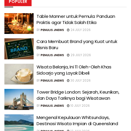
POPULER
Table Manner untuk Pemula: Panduan
Praktis agar Tidak Salah Etika
BY
PENULIS JNEWS
24 JULY 2026
Cara Membuat Brand yang Kuat untuk
Bisnis Baru
BY
PENULIS JNEWS
29 JULY 2026
Wisata Belanja, Ini 11 Oleh-Oleh Khas
Sidoarjo yang Layak Dibeli
BY
PENULIS JNEWS
30 JULY 2026
Tower Bridge London: Sejarah, Keunikan,
dan Daya Tariknya bagi Wisatawan
BY
PENULIS JNEWS
10 JULY 2026
Mengenal Kepulauan Whitsundays,
Destinasi Wisata Impian di Queensland