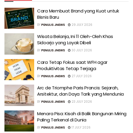
Cara Membuat Brand yang Kuat untuk
Bisnis Baru
BY
PENULIS JNEWS
29 JULY 2026
Wisata Belanja, Ini 11 Oleh-Oleh Khas
Sidoarjo yang Layak Dibeli
BY
PENULIS JNEWS
30 JULY 2026
Cara Tetap Fokus saat WFH agar
Produktivitas Tetap Terjaga
BY
PENULIS JNEWS
27 JULY 2026
Arc de Triomphe Paris Prancis: Sejarah,
Arsitektur, dan Daya Tarik yang Mendunia
BY
PENULIS JNEWS
23 JULY 2026
Menara Pisa: Kisah di Balik Bangunan Miring
Paling Terkenal di Dunia
BY
PENULIS JNEWS
17 JULY 2026