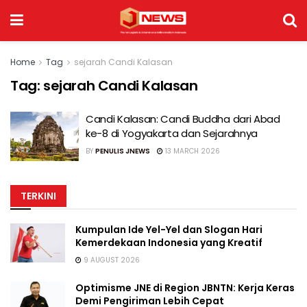
Home
Tag
sejarah Candi Kalasan
Tag:
sejarah Candi Kalasan
Candi Kalasan: Candi Buddha dari Abad
ke-8 di Yogyakarta dan Sejarahnya
BY
PENULIS JNEWS
13 MARCH 2026
TERKINI
Kumpulan Ide Yel-Yel dan Slogan Hari
Kemerdekaan Indonesia yang Kreatif
9 AUGUST 2026
Optimisme JNE di Region JBNTN: Kerja Keras
Demi Pengiriman Lebih Cepat