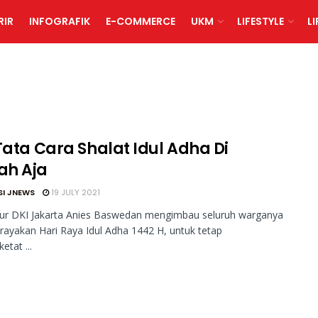
RIR
INFOGRAFIK
E-COMMERCE
UKM
LIFESTYLE
L
Tata Cara Shalat Idul Adha Di
h Aja
SI JNEWS
19 JULY 2021
r DKI Jakarta Anies Baswedan mengimbau seluruh warganya
ayakan Hari Raya Idul Adha 1442 H, untuk tetap
tat ...