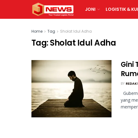
JONI
LOGISTIK & KU
Home
Tag
Sholat Idul Adha
Tag:
Sholat Idul Adha
Gini 
Ruma
BY
REDAK
Gubernu
yang mer
memperke