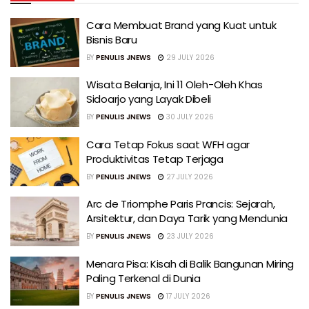
Cara Membuat Brand yang Kuat untuk
Bisnis Baru
BY
PENULIS JNEWS
29 JULY 2026
Wisata Belanja, Ini 11 Oleh-Oleh Khas
Sidoarjo yang Layak Dibeli
BY
PENULIS JNEWS
30 JULY 2026
Cara Tetap Fokus saat WFH agar
Produktivitas Tetap Terjaga
BY
PENULIS JNEWS
27 JULY 2026
Arc de Triomphe Paris Prancis: Sejarah,
Arsitektur, dan Daya Tarik yang Mendunia
BY
PENULIS JNEWS
23 JULY 2026
Menara Pisa: Kisah di Balik Bangunan Miring
Paling Terkenal di Dunia
BY
PENULIS JNEWS
17 JULY 2026