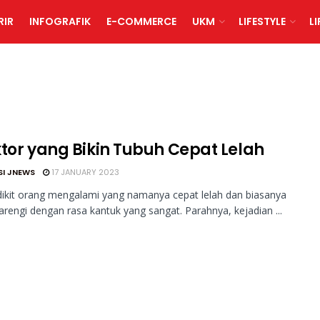
RIR
INFOGRAFIK
E-COMMERCE
UKM
LIFESTYLE
L
ktor yang Bikin Tubuh Cepat Lelah
SI JNEWS
17 JANUARY 2023
ikit orang mengalami yang namanya cepat lelah dan biasanya
arengi dengan rasa kantuk yang sangat. Parahnya, kejadian ...