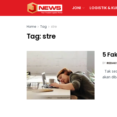
JONI
LOGISTIK & KU
Home
Tag
stre
Tag:
stre
5 Fa
BY
REDAK
Tak sed
akan dib