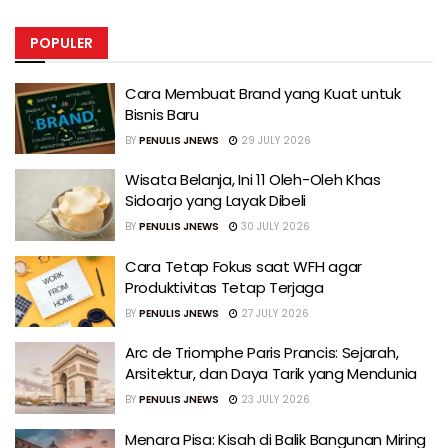
POPULER
Cara Membuat Brand yang Kuat untuk
Bisnis Baru
BY
PENULIS JNEWS
29 JULY 2026
Wisata Belanja, Ini 11 Oleh-Oleh Khas
Sidoarjo yang Layak Dibeli
BY
PENULIS JNEWS
30 JULY 2026
Cara Tetap Fokus saat WFH agar
Produktivitas Tetap Terjaga
BY
PENULIS JNEWS
27 JULY 2026
Arc de Triomphe Paris Prancis: Sejarah,
Arsitektur, dan Daya Tarik yang Mendunia
BY
PENULIS JNEWS
23 JULY 2026
Menara Pisa: Kisah di Balik Bangunan Miring