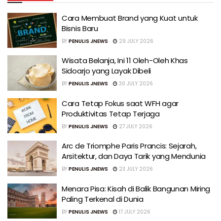
Cara Membuat Brand yang Kuat untuk
Bisnis Baru
BY
PENULIS JNEWS
29 JULY 2026
Wisata Belanja, Ini 11 Oleh-Oleh Khas
Sidoarjo yang Layak Dibeli
BY
PENULIS JNEWS
30 JULY 2026
Cara Tetap Fokus saat WFH agar
Produktivitas Tetap Terjaga
BY
PENULIS JNEWS
27 JULY 2026
Arc de Triomphe Paris Prancis: Sejarah,
Arsitektur, dan Daya Tarik yang Mendunia
BY
PENULIS JNEWS
23 JULY 2026
Menara Pisa: Kisah di Balik Bangunan Miring
Paling Terkenal di Dunia
BY
PENULIS JNEWS
17 JULY 2026