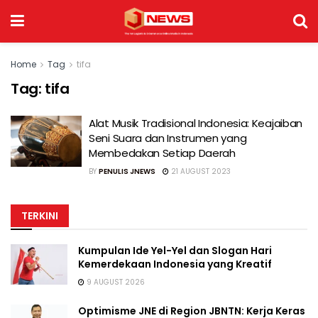
Home
Tag
tifa
Tag:
tifa
Alat Musik Tradisional Indonesia: Keajaiban
Seni Suara dan Instrumen yang
Membedakan Setiap Daerah
BY
PENULIS JNEWS
21 AUGUST 2023
TERKINI
Kumpulan Ide Yel-Yel dan Slogan Hari
Kemerdekaan Indonesia yang Kreatif
9 AUGUST 2026
Optimisme JNE di Region JBNTN: Kerja Keras