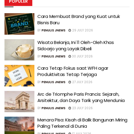
POPULER
Cara Membuat Brand yang Kuat untuk
Bisnis Baru
BY
PENULIS JNEWS
29 JULY 2026
Wisata Belanja, Ini 11 Oleh-Oleh Khas
Sidoarjo yang Layak Dibeli
BY
PENULIS JNEWS
30 JULY 2026
Cara Tetap Fokus saat WFH agar
Produktivitas Tetap Terjaga
BY
PENULIS JNEWS
27 JULY 2026
Arc de Triomphe Paris Prancis: Sejarah,
Arsitektur, dan Daya Tarik yang Mendunia
BY
PENULIS JNEWS
23 JULY 2026
Menara Pisa: Kisah di Balik Bangunan Miring
Paling Terkenal di Dunia
BY
PENULIS JNEWS
17 JULY 2026