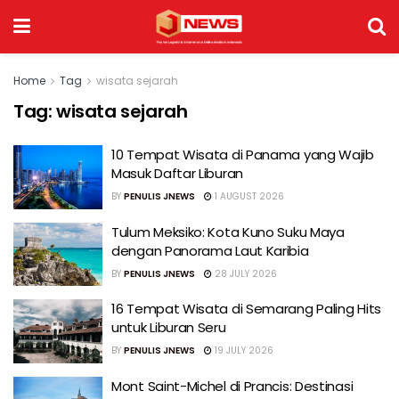
Home
Tag
wisata sejarah
Tag:
wisata sejarah
10 Tempat Wisata di Panama yang Wajib
Masuk Daftar Liburan
BY
PENULIS JNEWS
1 AUGUST 2026
Tulum Meksiko: Kota Kuno Suku Maya
dengan Panorama Laut Karibia
BY
PENULIS JNEWS
28 JULY 2026
16 Tempat Wisata di Semarang Paling Hits
untuk Liburan Seru
BY
PENULIS JNEWS
19 JULY 2026
Mont Saint-Michel di Prancis: Destinasi