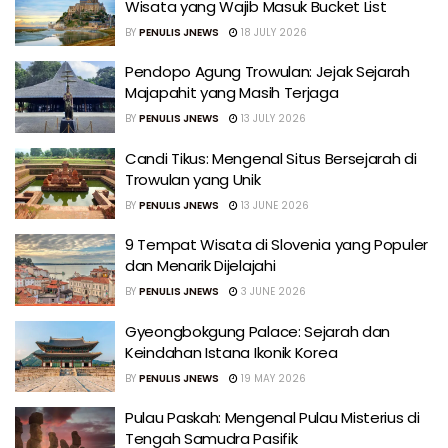
Wisata yang Wajib Masuk Bucket List
BY
PENULIS JNEWS
18 JULY 2026
Pendopo Agung Trowulan: Jejak Sejarah
Majapahit yang Masih Terjaga
BY
PENULIS JNEWS
13 JULY 2026
Candi Tikus: Mengenal Situs Bersejarah di
Trowulan yang Unik
BY
PENULIS JNEWS
13 JUNE 2026
9 Tempat Wisata di Slovenia yang Populer
dan Menarik Dijelajahi
BY
PENULIS JNEWS
3 JUNE 2026
Gyeongbokgung Palace: Sejarah dan
Keindahan Istana Ikonik Korea
BY
PENULIS JNEWS
19 MAY 2026
Pulau Paskah: Mengenal Pulau Misterius di
Tengah Samudra Pasifik