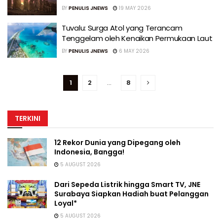
BY
PENULIS JNEWS
19 MAY 2026
Tuvalu: Surga Atol yang Terancam
Tenggelam oleh Kenaikan Permukaan Laut
BY
PENULIS JNEWS
6 MAY 2026
1
2
…
8
TERKINI
12 Rekor Dunia yang Dipegang oleh
Indonesia, Bangga!
5 AUGUST 2026
Dari Sepeda Listrik hingga Smart TV, JNE
Surabaya Siapkan Hadiah buat Pelanggan
Loyal*
5 AUGUST 2026