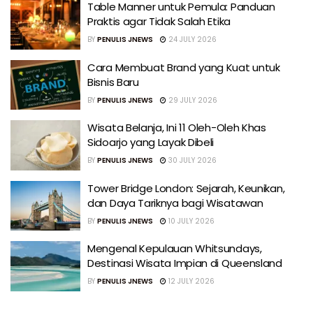
Table Manner untuk Pemula: Panduan
Praktis agar Tidak Salah Etika
BY
PENULIS JNEWS
24 JULY 2026
Cara Membuat Brand yang Kuat untuk
Bisnis Baru
BY
PENULIS JNEWS
29 JULY 2026
Wisata Belanja, Ini 11 Oleh-Oleh Khas
Sidoarjo yang Layak Dibeli
BY
PENULIS JNEWS
30 JULY 2026
Tower Bridge London: Sejarah, Keunikan,
dan Daya Tariknya bagi Wisatawan
BY
PENULIS JNEWS
10 JULY 2026
Mengenal Kepulauan Whitsundays,
Destinasi Wisata Impian di Queensland
BY
PENULIS JNEWS
12 JULY 2026