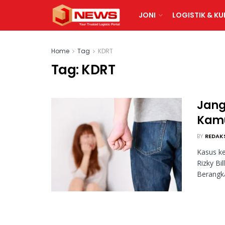
JONI
LOGISTIK & KU
Home
Tag
KDRT
Tag:
KDRT
Jang
Kamu
BY
REDAK
Kasus k
Rizky Bil
Berangkat