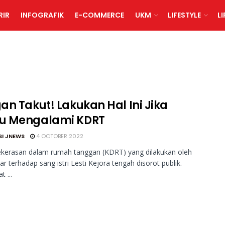
RIR
INFOGRAFIK
E-COMMERCE
UKM
LIFESTYLE
L
an Takut! Lakukan Hal Ini Jika
 Mengalami KDRT
SI JNEWS
4 OCTOBER 2022
ekerasan dalam rumah tanggan (KDRT) yang dilakukan oleh
lar terhadap sang istri Lesti Kejora tengah disorot publik.
 ...