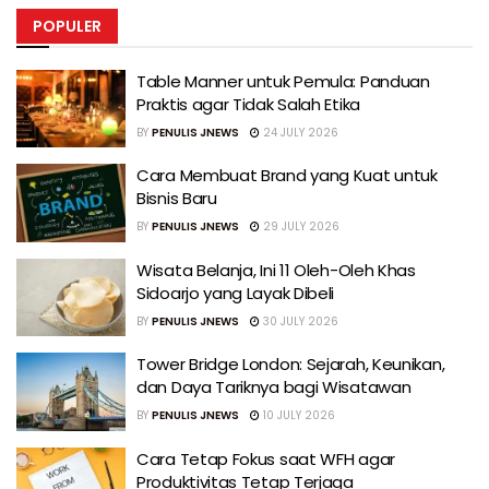
POPULER
Table Manner untuk Pemula: Panduan
Praktis agar Tidak Salah Etika
BY
PENULIS JNEWS
24 JULY 2026
Cara Membuat Brand yang Kuat untuk
Bisnis Baru
BY
PENULIS JNEWS
29 JULY 2026
Wisata Belanja, Ini 11 Oleh-Oleh Khas
Sidoarjo yang Layak Dibeli
BY
PENULIS JNEWS
30 JULY 2026
Tower Bridge London: Sejarah, Keunikan,
dan Daya Tariknya bagi Wisatawan
BY
PENULIS JNEWS
10 JULY 2026
Cara Tetap Fokus saat WFH agar
Produktivitas Tetap Terjaga