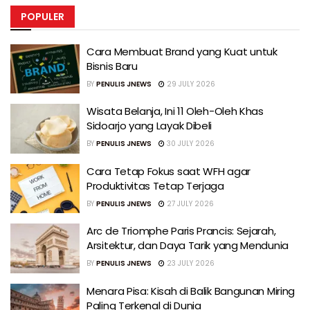
POPULER
Cara Membuat Brand yang Kuat untuk
Bisnis Baru
BY
PENULIS JNEWS
29 JULY 2026
Wisata Belanja, Ini 11 Oleh-Oleh Khas
Sidoarjo yang Layak Dibeli
BY
PENULIS JNEWS
30 JULY 2026
Cara Tetap Fokus saat WFH agar
Produktivitas Tetap Terjaga
BY
PENULIS JNEWS
27 JULY 2026
Arc de Triomphe Paris Prancis: Sejarah,
Arsitektur, dan Daya Tarik yang Mendunia
BY
PENULIS JNEWS
23 JULY 2026
Menara Pisa: Kisah di Balik Bangunan Miring
Paling Terkenal di Dunia