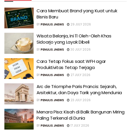
Cara Membuat Brand yang Kuat untuk
Bisnis Baru
BY
PENULIS JNEWS
29 JULY 2026
Wisata Belanja, Ini 11 Oleh-Oleh Khas
Sidoarjo yang Layak Dibeli
BY
PENULIS JNEWS
30 JULY 2026
Cara Tetap Fokus saat WFH agar
Produktivitas Tetap Terjaga
BY
PENULIS JNEWS
27 JULY 2026
Arc de Triomphe Paris Prancis: Sejarah,
Arsitektur, dan Daya Tarik yang Mendunia
BY
PENULIS JNEWS
23 JULY 2026
Menara Pisa: Kisah di Balik Bangunan Miring
Paling Terkenal di Dunia
BY
PENULIS JNEWS
17 JULY 2026