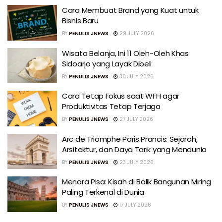
Cara Membuat Brand yang Kuat untuk
Bisnis Baru
BY
PENULIS JNEWS
29 JULY 2026
Wisata Belanja, Ini 11 Oleh-Oleh Khas
Sidoarjo yang Layak Dibeli
BY
PENULIS JNEWS
30 JULY 2026
Cara Tetap Fokus saat WFH agar
Produktivitas Tetap Terjaga
BY
PENULIS JNEWS
27 JULY 2026
Arc de Triomphe Paris Prancis: Sejarah,
Arsitektur, dan Daya Tarik yang Mendunia
BY
PENULIS JNEWS
23 JULY 2026
Menara Pisa: Kisah di Balik Bangunan Miring
Paling Terkenal di Dunia
BY
PENULIS JNEWS
17 JULY 2026