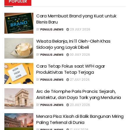
POPULER
Cara Membuat Brand yang Kuat untuk
Bisnis Baru
BY
PENULIS JNEWS
29 JULY 2026
Wisata Belanja, Ini 11 Oleh-Oleh Khas
Sidoarjo yang Layak Dibeli
BY
PENULIS JNEWS
30 JULY 2026
Cara Tetap Fokus saat WFH agar
Produktivitas Tetap Terjaga
BY
PENULIS JNEWS
27 JULY 2026
Arc de Triomphe Paris Prancis: Sejarah,
Arsitektur, dan Daya Tarik yang Mendunia
BY
PENULIS JNEWS
23 JULY 2026
Menara Pisa: Kisah di Balik Bangunan Miring
Paling Terkenal di Dunia
BY
PENULIS JNEWS
17 JULY 2026