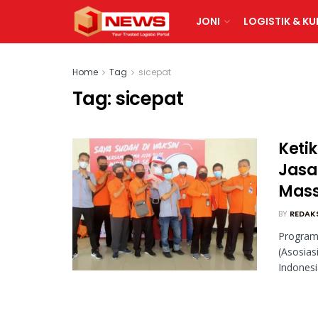
JONI
LOGISTIK & KU
Home
Tag
sicepat
Tag:
sicepat
Keti
Jasa
Mass
BY
REDAK
Program
(Asosias
Indonesi