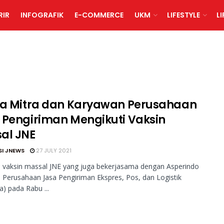
RIR
INFOGRAFIK
E-COMMERCE
UKM
LIFESTYLE
L
ka Mitra dan Karyawan Perusahaan
 Pengiriman Mengikuti Vaksin
al JNE
SI JNEWS
27 JULY 2021
 vaksin massal JNE yang juga bekerjasama dengan Asperindo
i Perusahaan Jasa Pengiriman Ekspres, Pos, dan Logistik
a) pada Rabu ...