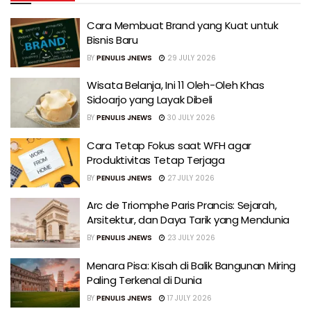
Cara Membuat Brand yang Kuat untuk
Bisnis Baru
BY
PENULIS JNEWS
29 JULY 2026
Wisata Belanja, Ini 11 Oleh-Oleh Khas
Sidoarjo yang Layak Dibeli
BY
PENULIS JNEWS
30 JULY 2026
Cara Tetap Fokus saat WFH agar
Produktivitas Tetap Terjaga
BY
PENULIS JNEWS
27 JULY 2026
Arc de Triomphe Paris Prancis: Sejarah,
Arsitektur, dan Daya Tarik yang Mendunia
BY
PENULIS JNEWS
23 JULY 2026
Menara Pisa: Kisah di Balik Bangunan Miring
Paling Terkenal di Dunia
BY
PENULIS JNEWS
17 JULY 2026