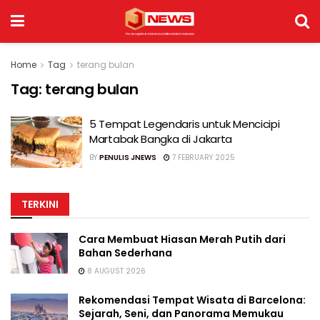
Home
Tag
terang bulan
Tag:
terang bulan
5 Tempat Legendaris untuk Mencicipi
Martabak Bangka di Jakarta
BY
PENULIS JNEWS
7 FEBRUARY 2025
TERKINI
Cara Membuat Hiasan Merah Putih dari
Bahan Sederhana
8 AUGUST 2026
Rekomendasi Tempat Wisata di Barcelona:
Sejarah, Seni, dan Panorama Memukau